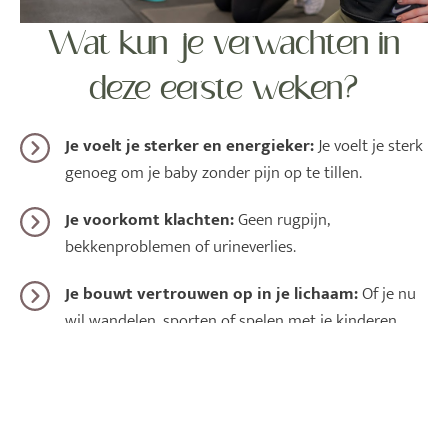
Wat kun je verwachten in
deze eerste weken?
Je voelt je sterker en energieker:
Je voelt je sterk
genoeg om je baby zonder pijn op te tillen.
Je voorkomt klachten:
Geen rugpijn,
bekkenproblemen of urineverlies.
Je bouwt vertrouwen op in je lichaam:
Of je nu
wil wandelen, sporten of spelen met je kinderen.
Je hebt een helder stappenplan:
Geen stress of
twijfels meer over wat je wel en niet mag doen.
Je maakt tijd voor jezelf:
Je geeft je lichaam de