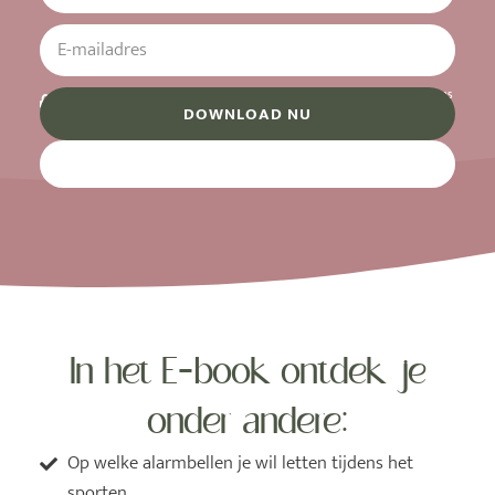
Je gegevens zijn veilig. Ze worden op vertrouwelijke wijze verwerkt volgens
DOWNLOAD NU
privacyverklaring
de
.
In het E-book ontdek je
onder andere:
Op welke alarmbellen je wil letten tijdens het
sporten