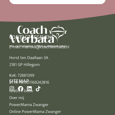
CONTACTGEGEVENS
E-mail:
mariska@coachwerbata.nl
Horst ten Daallaan 3A
2181 GP Hillegom
KvK: 72881399
SITEMAP
BTW: NL001168242B16
Gratis e-book
Over mij
PowerMama Zwanger
Online PowerMama Zwanger